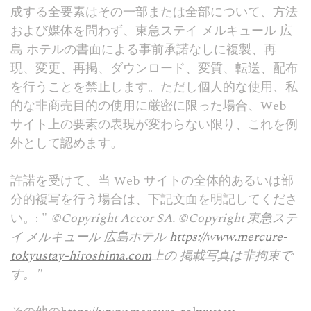
Consent
and consent
シ
成する全要素はその一部または全部について、方法
Identifier.
ョ
および媒体を問わず、東急ステイ メルキュール 広
ン
島 ホテルの書面による事前承諾なしに複製、再
fb_cookie_law_consent
D-edge
Remember user's
セ
Cookie
consent on Cookies
ッ
現、変更、再掲、ダウンロード、変質、転送、配布
Consent
and consent
シ
Identifier.
ョ
を行うことを禁止します。ただし個人的な使用、私
ン
的な非商売目的の使用に厳密に限った場合、Web
サイト上の要素の表現が変わらない限り、これを例
外として認めます。
統計
この種のCookieは、ナビゲーションパスに関するユーザー
許諾を受けて、当 Web サイトの全体的あるいは部
の情報を収集するために使用され、最終的な目標は、統計
を集約して分析し、Webサイトを強化することです。
分的複写を行う場合は、下記文面を明記してくださ
この種のCookieはありません。
い。: "
©
Copyright Accor SA.
©Copyright
東急ステ
イ メルキュール 広島ホテル
https://www.mercure-
マーケティングと広告
tokyustay-hiroshima.com
上の
掲載写真は
非拘束で
マーケティングCookieは、主にサードパーティによって使
す。
"
用され、マーケティング目的でWeb全体で彼の行動や習慣
を追跡するためのユーザープロファイルを作成します。