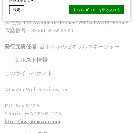
情報を示します。
リ商業・会社登記簿番号 B 602 036 444 欧州共同体
設定
すべてのCookieを受け入れる
内付加価値税納税番号FR 93 602 036 444 登記オフィ
ス住所: 110 Avenue de France, 75013 PARIS, France
電話番号: +33 (0)1 45 38 86 00
ディーエッジマカロンCMP
によるCookie宣言. 最後の更新：2026-07-
13.
発行元責任者:
当ホテルのゼネラルマネージャー
クッキーとは何ですか？
Cookieは、ユーザーエクスペリエンスを向上させるために
Webサイトで使用されるテキスト情報のほんの一部です。
ホスト情報:
すべてのCookieを受け入れるか、許可するカテゴリを選択
します。
このサイトのホスト:
クッキーポリシー
Amazon Web Services, Inc.
必要
必要なCookieにより、Webサイトが適切に動作し、プライ
P.O. Box 81226
ベートエリアのログインやWebサイトのナビゲーションな
どの基本的な機能が有効になります。
Seattle, WA 98108-1226
この種のCookieはありません。
https://aws.amazon.com