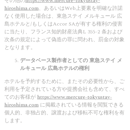
その他の
https://www.mercure-tokyustay-
hiroshima.com
、あるいはWeb上要素を明確な許諾
広告ユーザーデータ
なく使用した場合は、東急ステイ メルキュール 広
広告に関連するユーザー データを Google に送信すること
に同意します。
島ホテルと/もしくはAccor SAが有する権利の侵害
に当たり、フランス知的財産法典L 355-2 条および
次条の規定によって偽造の罪に問われ、罰金の対象
パーソナライズされた広告
となります。
パーソナライズされた広告について第三者に同意する
データベース製作者としての
東急ステイ メ
設定の保存
詳細を表示しない
ルキュール 広島ホテルの権利
ホテルを予約するために、またその必要性から、ご
利用を予定されている方や提携会社も含めて、すべ
てのお客様が
https://www.mercure-tokyustay-
hiroshima.com
に掲載されている情報を閲覧できる
個人的、非独占的、譲渡および移転不可な権利を有
します。