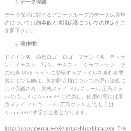
データ保護:
環境設定
設定Cookieを使用すると、次回の訪問のためにユーザーの
データ保護に関するアコーグループのデータ保護規
設定を保存できます。 たとえば、ユーザー言語を保持でき
ます。
約については
顧客個人情報保護についての規定
をご
参照下さい。
名前
プロバ
目的
期
イダー
間
著作権:
_deCookiesConsentDeleteKey
D-edge
Remember user's
セ
Cookie
consent on Cookies
ッ
Consent
and consent
シ
ドメイン名、商標ロゴ、ロゴ、ブランド名、デッサ
Identifier.
ョ
ン
ン、イラスト、写真、テキスト、グラフィック、そ
_deCountryResp
D-edge
Remember user's
セ
の他当 Web サイトに登場するファイルを含む各要
Cookie
consent on Cookies
ッ
Consent
and consent
シ
素および装飾は、知的財産権についての現行法規に
Identifier.
ョ
より保護され、東急ステイ メルキュール 広島ホテ
ン
ルと/もしくはAccor SAに帰属し、使用の際には東
_deCookiesConsent
D-edge
Remember user's
セ
Cookie
consent on Cookies
ッ
急ステイ メルキュール 広島ホテルと/もしくは
Consent
and consent
シ
Accor SAの承諾が必要となります。
Identifier.
ョ
ン
_deCookiesConsentID
D-edge
Remember user's
セ
https://www.mercure-tokyustay-hiroshima.com
で構
Cookie
consent on Cookies
ッ